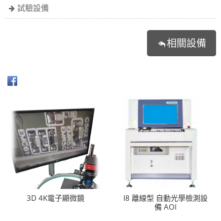
試驗設備
相關設備
3D 4K電子顯微鏡
I8 離線型 自動光學檢測設
備 AOI