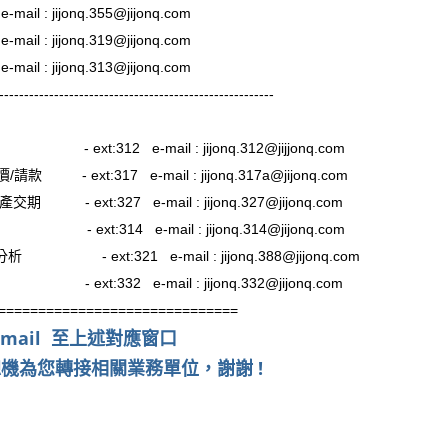
jonq.355@jijonq.com
jonq.319@jijonq.com
l : jijonq.313@jijonq.com
-------------------------------------------------------
-
ext:312 e-mail : jijonq.312@jijjonq.com
價/
請款
-
ext:317 e-mail : jijonq.317a@jijonq.com
生產交期 -
ext:327 e-mail : jijonq.327@jijonq.com
ail : jijonq.314@jijonq.com
析 - ext:321 e-mail : jijonq.388@jijonq.com
 e-mail : jijonq.332@jijonq.com
===================================
-mail 至上述對應窗口
親切的總機為您轉接相關業務單位，謝謝 !