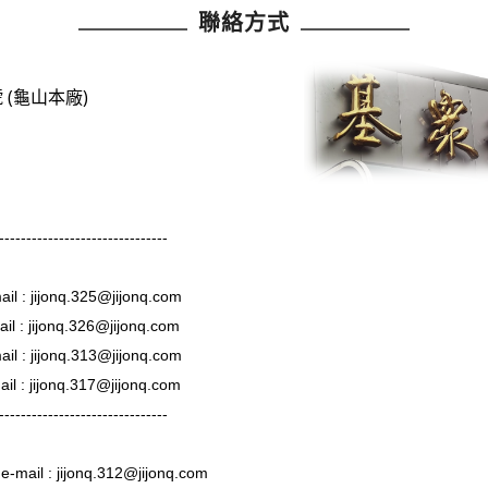
聯絡方式
 (龜山本廠)
-------------------------------
nq.325@jijonq.com
jonq.326@jijonq.com
nq.313@jijonq.com
jijonq.317@jijonq.com
-------------------------------
ijonq.312@jijonq.com