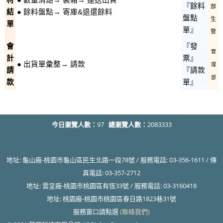
材
● 數量清點→ 裝箱→ 運送出貨
『餘料
部
結
● 餘料盤點→ 寄庫&退還餘料
盤點
生
單
單』
管
會
『發
管
計
票』
● 出貨單彙整→ 請款
理
請
『請款
部
款
單』
今日瀏覽人數：
97
總瀏覽人數：
2083333
地址: 龜山廠-桃園市龜山區民生北路一段78號 / 服務電話: 03-356-1611 / 傳
真電話: 03-357-2712
地址: 雲呈廠-桃園市桃園區有恆33號 / 服務電話: 03-3160418
地址: 桃園廠-桃園市桃園區春日路1823巷31號
服務窗口請點選
(聯絡我們)