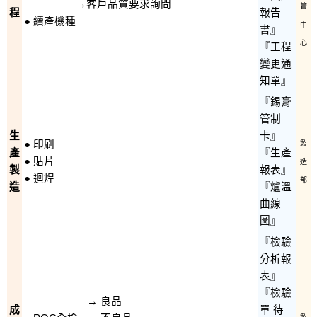
→客戶品質要求詢問
管
程
報告
● 續產機種
中
書』
心
『工程
變更通
知單』
『錫膏
管制
生
卡』
● 印刷
製
產
『生產
● 貼片
造
製
報表』
● 迴焊
部
造
『爐溫
曲線
圖』
『檢驗
分析報
表』
『檢驗
→ 良品
成
單 待