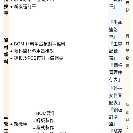
務
接
● 新機種訂單
單』
部
單
『生產
連絡
資
單』
資
● BOM 材料用量核對→備料
『工單
材
材
● 領料單材料用量核對
記錄
部
領
● 鋼板及PCB核對→備鋼板
表』
物
料
『鋼板
管
管理庫
存表』
『外來
文件登
記表』
品
『鋼板
管
→BOM製作
品
訂購
→鋼板製作
部
管
● 新機種
單』
→程式製作
文
工
『試產