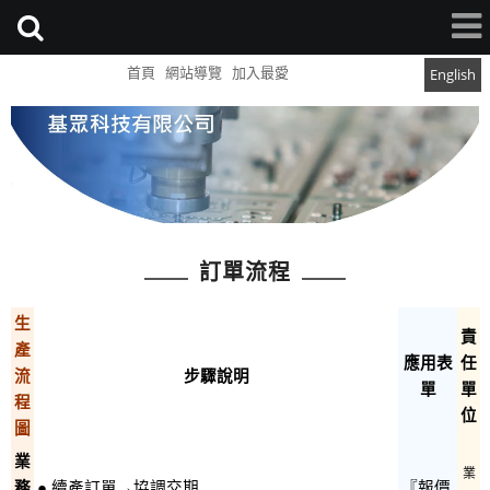
首頁
網站導覽
加入最愛
English
訂單流程
生
責
產
應用表
任
流
步驟說明
單
單
程
位
圖
業
業
務
● 續產訂單→協調交期
『報價