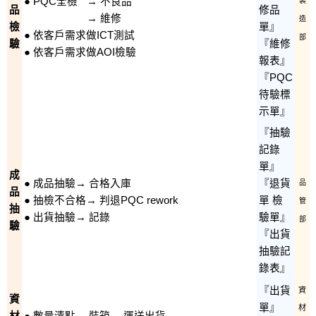
● PQC全檢
→ 不良品
製
品
修品
→ 維修
造
檢
單』
● 依客戶需求做ICT測試
部
驗
『維修
● 依客戶需求做AOI檢驗
報表』
『PQC
待驗標
示單』
『抽驗
記錄
單』
成
● 成品抽驗→ 合格入庫
『退貨
品
品
● 抽檢不合格→ 判退PQC rework
單 檢
管
抽
● 出貨抽驗→ 記錄
驗單』
部
驗
『出貨
抽驗記
錄表』
『出貨
資
資
單』
材